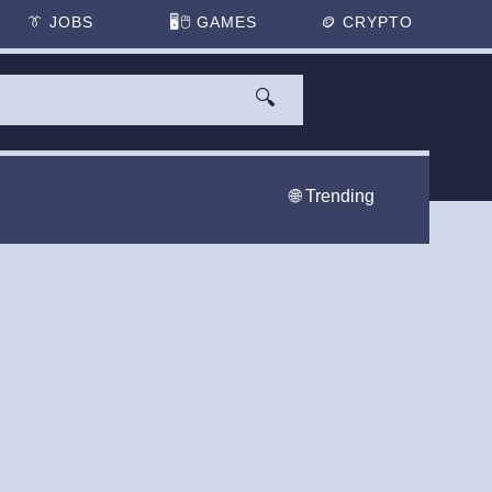
👔
JOBS
🖥️🖱
GAMES
🪙
CRYPTO
🔍
🌐 Trending