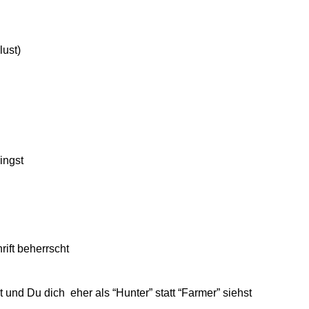
lust)
ingst
ift beherrscht
t und Du dich eher als “Hunter” statt “Farmer” siehst