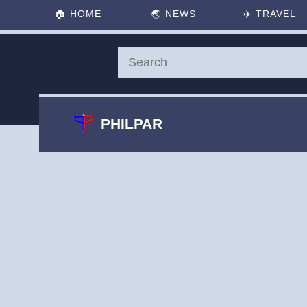
🏠
HOME
🌏
NEWS
✈️
TRAVEL
PHILPAR